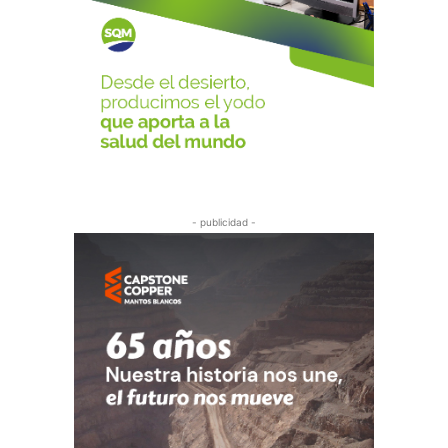
- publicidad -