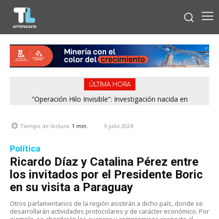
ÚLTIMA HORA
“Operación Hilo Invisible”: Investigación nacida en
Antofagasta permitió incautar 2,1 toneladas de marihuana
en la zona central
9 julio 2024
Tiempo de lectura:
1
min.
Política
Ricardo Díaz y Catalina Pérez entre
los invitados por el Presidente Boric
en su visita a Paraguay
Otros parlamentarios de la región asistirán a dicho país, donde se
desarrollarán actividades protocolares y de carácter económico. Por
ejemplo, se abordarán los avances y compromisos respecto al