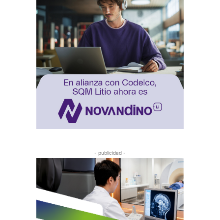
- publicidad -