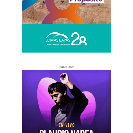
- publicidad -