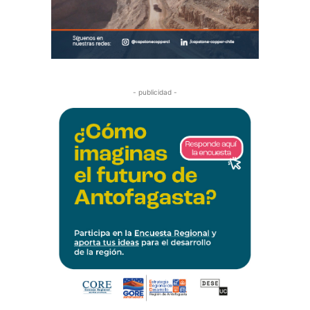
- publicidad -