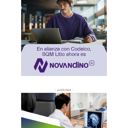
- publicidad -