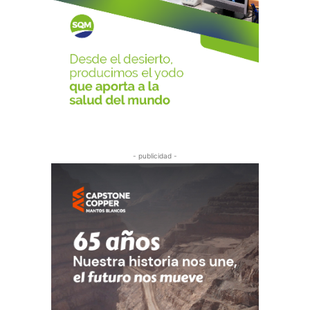
- publicidad -