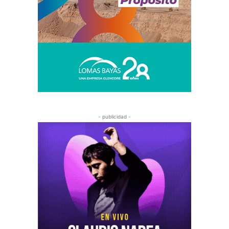
- publicidad -