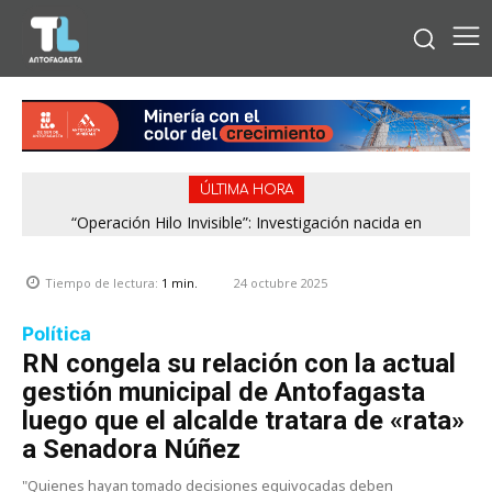
ÚLTIMA HORA
“Operación Hilo Invisible”: Investigación nacida en
Antofagasta permitió incautar 2,1 toneladas de marihuana
en la zona central
24 octubre 2025
Tiempo de lectura:
1
min.
Política
RN congela su relación con la actual
gestión municipal de Antofagasta
luego que el alcalde tratara de «rata»
a Senadora Núñez
"Quienes hayan tomado decisiones equivocadas deben