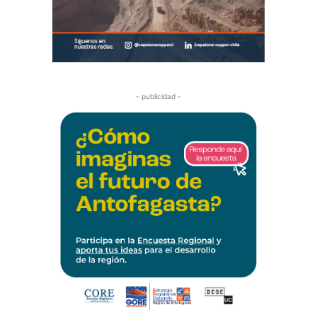
- publicidad -