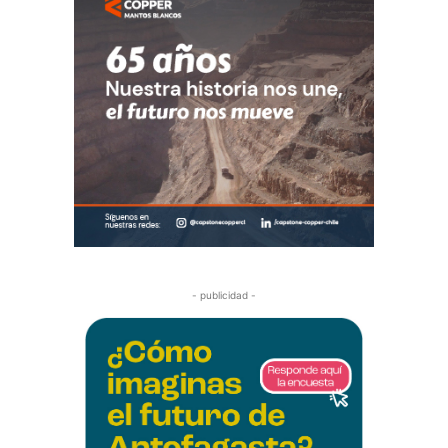
- publicidad -