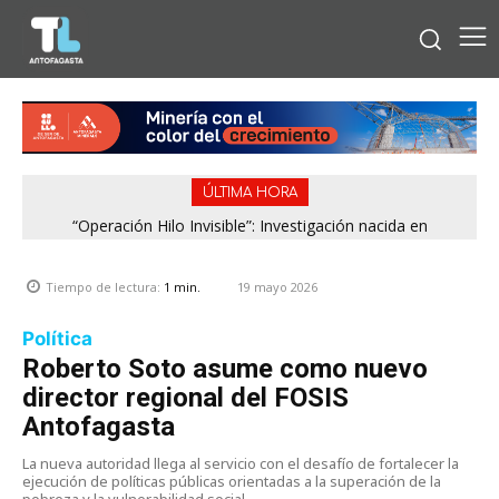
ÚLTIMA HORA
“Operación Hilo Invisible”: Investigación nacida en
Antofagasta permitió incautar 2,1 toneladas de marihuana
en la zona central
19 mayo 2026
Tiempo de lectura:
1
min.
Política
Roberto Soto asume como nuevo
director regional del FOSIS
Antofagasta
La nueva autoridad llega al servicio con el desafío de fortalecer la
ejecución de políticas públicas orientadas a la superación de la
pobreza y la vulnerabilidad social.