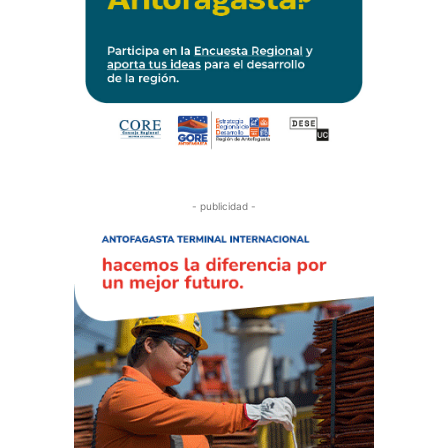
- publicidad -