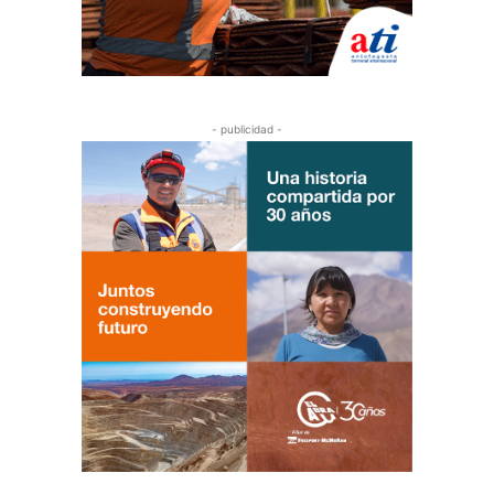
- publicidad -