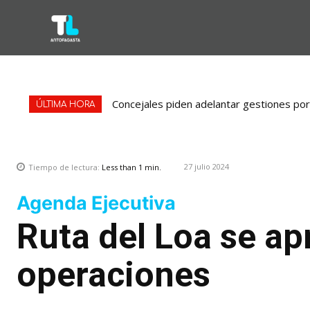
Concejales piden adelantar gestiones por 
ÚLTIMA HORA
27 julio 2024
Tiempo de lectura:
Less than 1
min.
Agenda Ejecutiva
Ruta del Loa se apr
operaciones