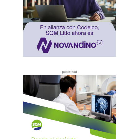
- publicidad -