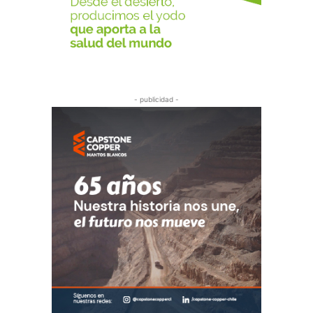
- publicidad -