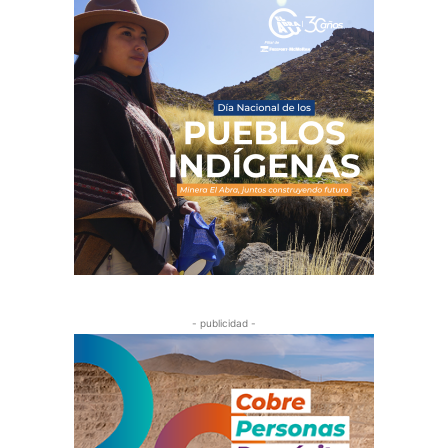
- publicidad -