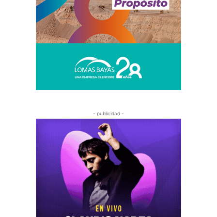
- publicidad -