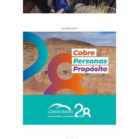
- publicidad -