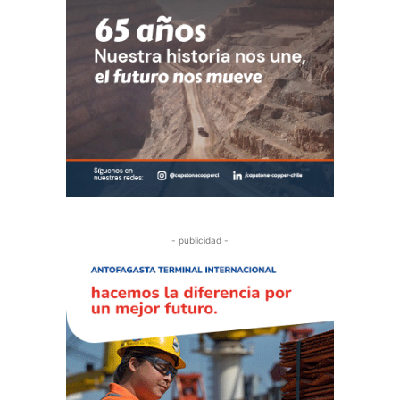
- publicidad -