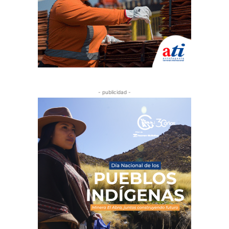
- publicidad -