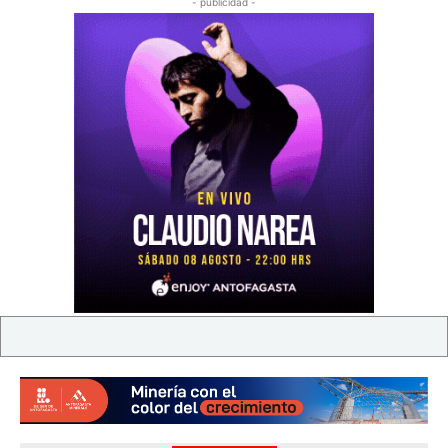
- publicidad -