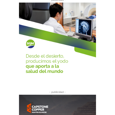
- publicidad -