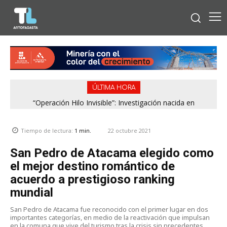
ÚLTIMA HORA
“Operación Hilo Invisible”: Investigación nacida en
Antofagasta permitió incautar 2,1 toneladas de marihuana
en la zona central
22 octubre 2021
Tiempo de lectura:
1
min.
San Pedro de Atacama elegido como
el mejor destino romántico de
acuerdo a prestigioso ranking
mundial
San Pedro de Atacama fue reconocido con el primer lugar en dos
importantes categorías, en medio de la reactivación que impulsan
en la comuna que vive del turismo tras la crisis sin precedentes