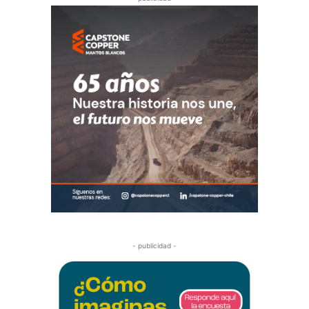
- publicidad -