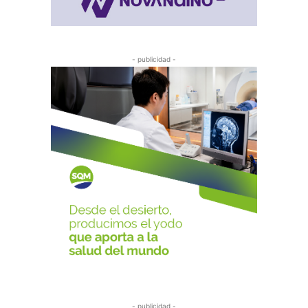
- publicidad -
- publicidad -