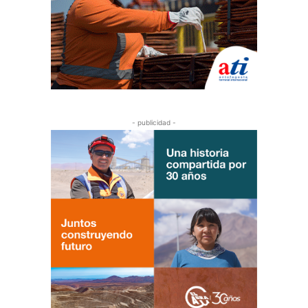
- publicidad -