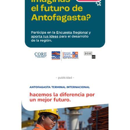
- publicidad -