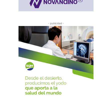
- publicidad -