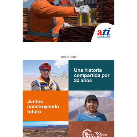
- publicidad -