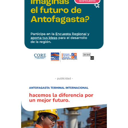
- publicidad -