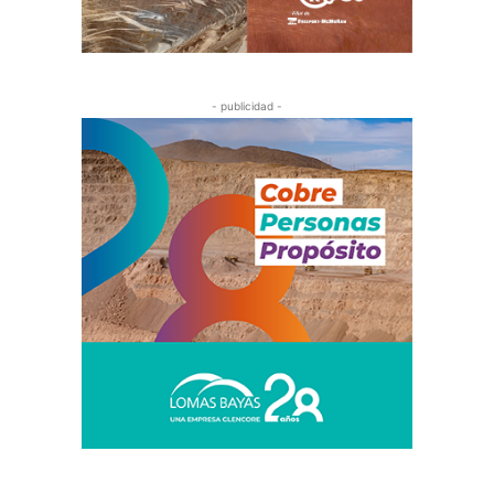
- publicidad -