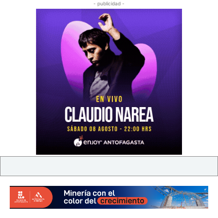
- publicidad -