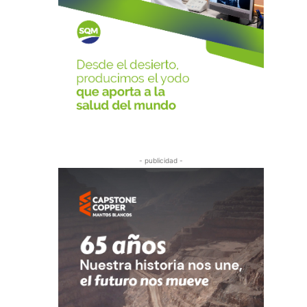
- publicidad -