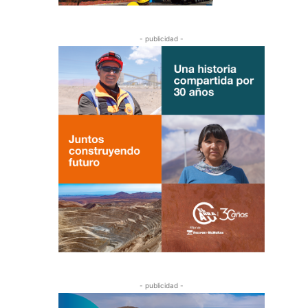
- publicidad -
- publicidad -