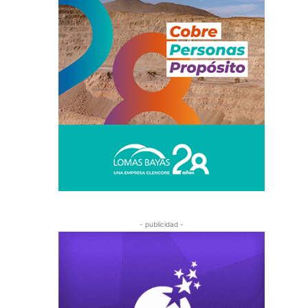
- publicidad -