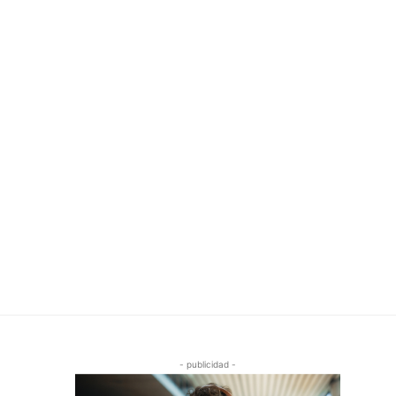
- publicidad -