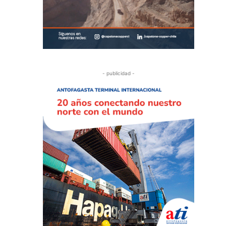
- publicidad -