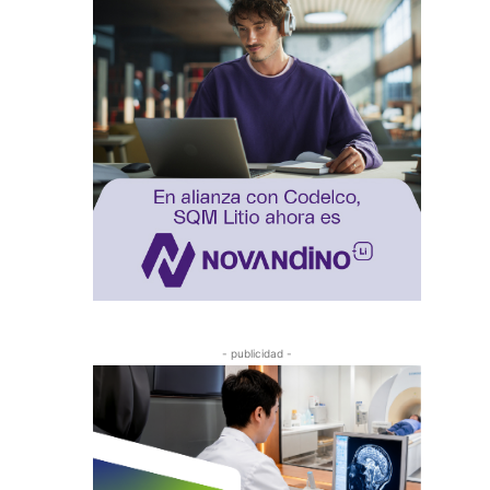
- publicidad -