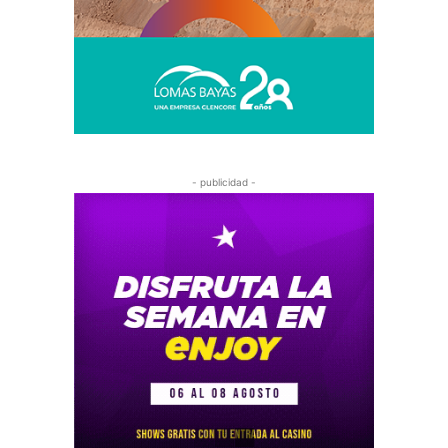
- publicidad -