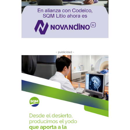
- publicidad -