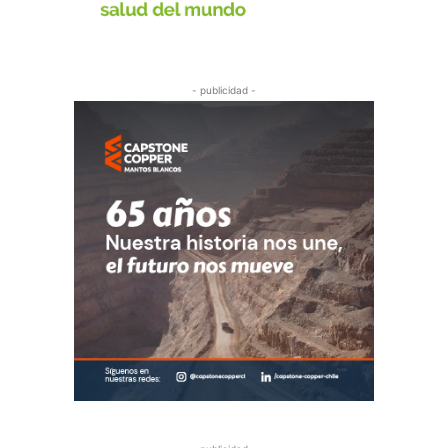
- publicidad -