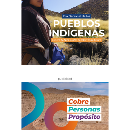
- publicidad -