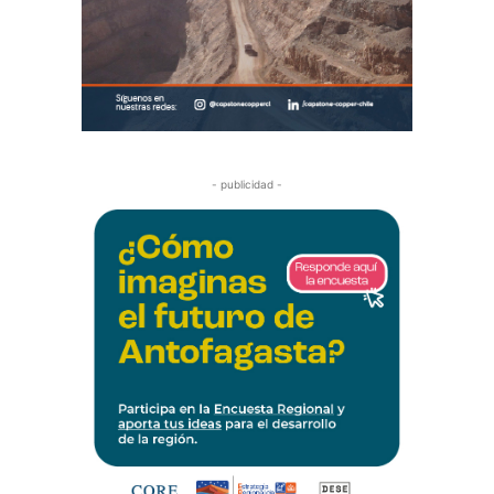
- publicidad -