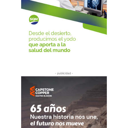
- publicidad -