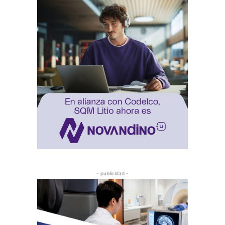
- publicidad -