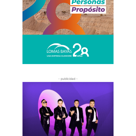
- publicidad -