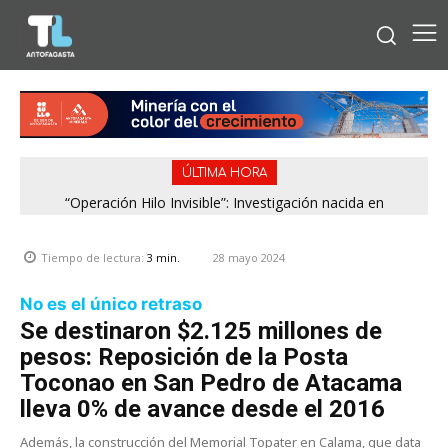
ÚLTIMA HORA
“Operación Hilo Invisible”: Investigación nacida en
Antofagasta permitió incautar 2,1 toneladas de marihuana
en la zona central
28 mayo 2024
Tiempo de lectura:
3
min.
No es el único retraso
Se destinaron $2.125 millones de
pesos: Reposición de la Posta
Toconao en San Pedro de Atacama
lleva 0% de avance desde el 2016
Además, la construcción del Memorial Topater en Calama, que data