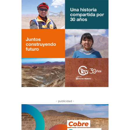
- publicidad -