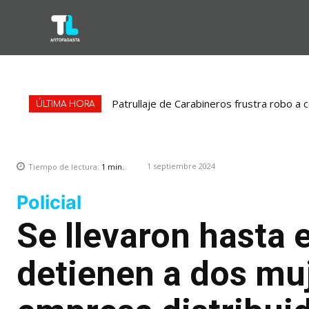
Patrullaje de Carabineros frustra robo a ce
“Operación Hilo Invisible”: Investigación 
ÚLTIMA HORA
1 septiembre 2024
Tiempo de lectura:
1
min.
Policial
Se llevaron hasta 
detienen a dos muj