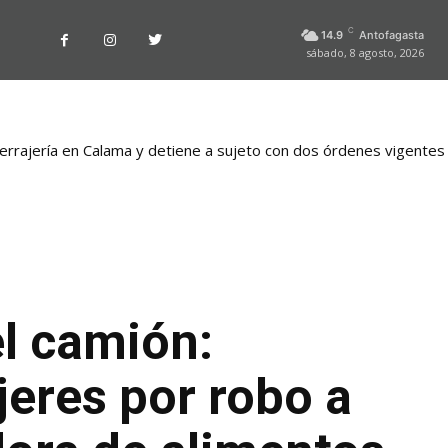
C
14.9
Antofagasta
sábado, 8 agosto, 2026
rrajería en Calama y detiene a sujeto con dos órdenes vigentes
nacida en Antofagasta permitió incautar 2,1 toneladas de marihuan
el camión:
eres por robo a