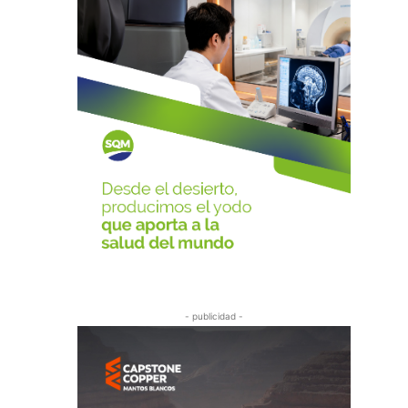
- publicidad -