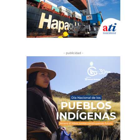
- publicidad -