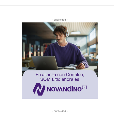
- publicidad -
- publicidad -