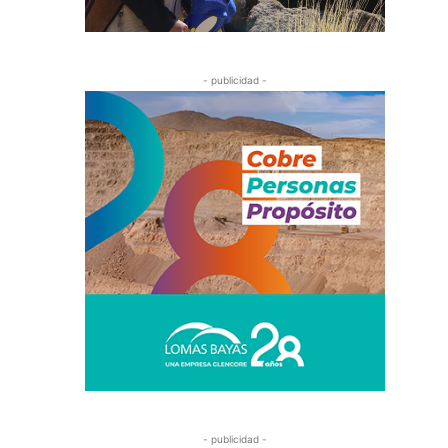
- publicidad -
- publicidad -