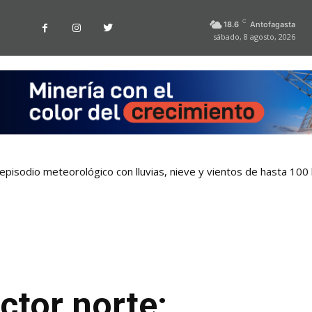
C
18.6
Antofagasta
sábado, 8 agosto, 2026
pisodio meteorológico con lluvias, nieve y vientos de hasta 100
ctor norte: