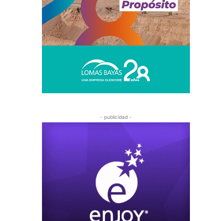
- publicidad -