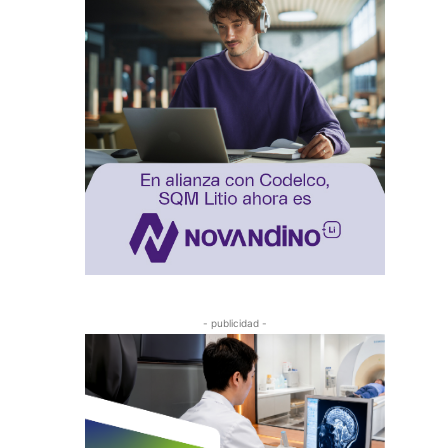
- publicidad -