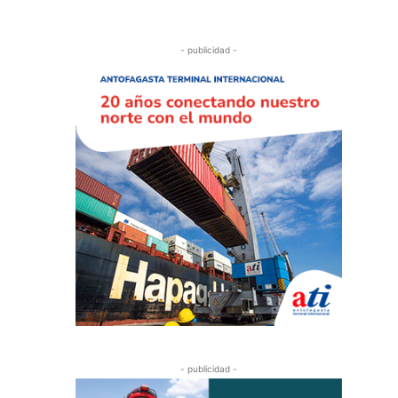
- publicidad -
- publicidad -