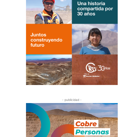
- publicidad -