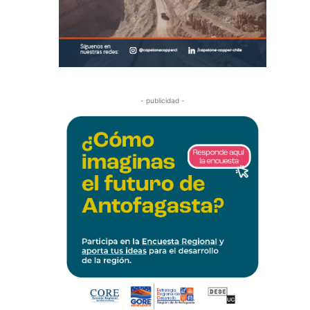
- publicidad -