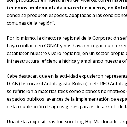
son producidos en nuestra red de viveros, con el materia
tenemos implementada una red de viveros, en Anto
donde se producen especies, adaptadas a las condiciones 
comunas de la región”.
Por lo mismo, la directora regional de la Corporación se
haya confiado en CONAF y nos haya entregado un terren
establecer nuestro vivero regional, en un sector propi
infraestructura, eficiencia hídrica y ampliando nuestra o
Cabe destacar, que en la actividad expusieron represent
FCAB (Ferrocarril Antofagasta-Bolivia), del CREO Antofa
se refirieron a materias tales como alcances normativos d
espacios públicos, avances de la implementación de espac
de la reutilización de aguas grises para el desarrollo de
Una de las expositoras fue Soo-Ling Hip Maldonado, arq