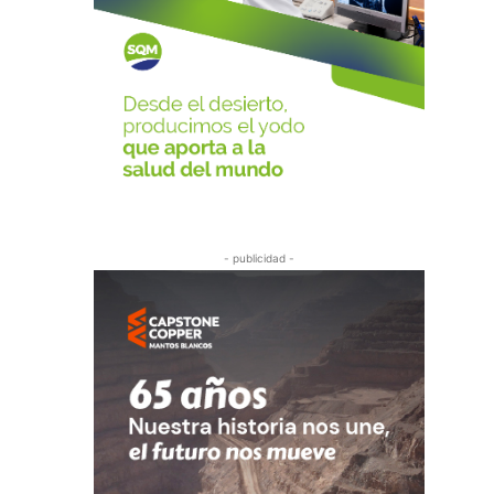
- publicidad -