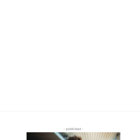
- publicidad -