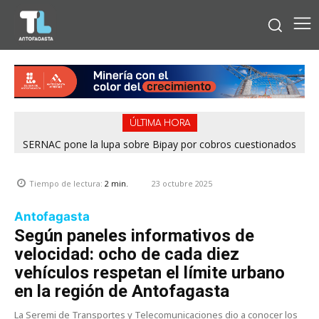
ÚLTIMA HORA
SERNAC pone la lupa sobre Bipay por cobros cuestionados
en la Región de Antofagasta
23 octubre 2025
Tiempo de lectura:
2
min.
Antofagasta
Según paneles informativos de
velocidad: ocho de cada diez
vehículos respetan el límite urbano
en la región de Antofagasta
La Seremi de Transportes y Telecomunicaciones dio a conocer los