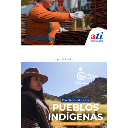
- publicidad -