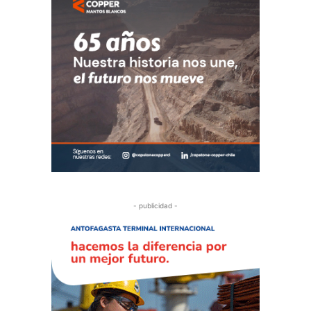
- publicidad -