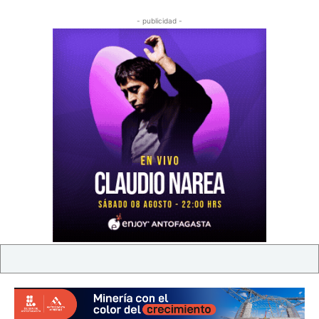
- publicidad -