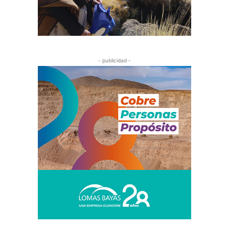
- publicidad -