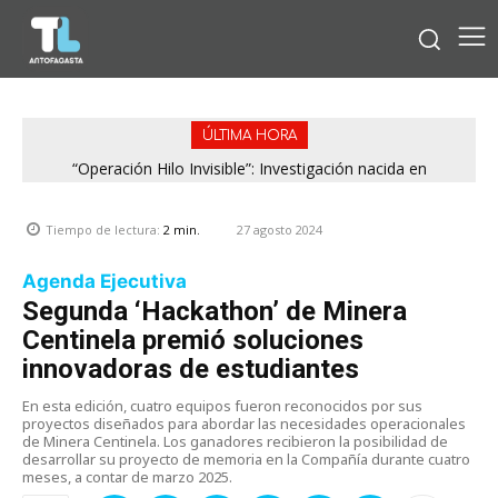
ÚLTIMA HORA
“Operación Hilo Invisible”: Investigación nacida en
Antofagasta permitió incautar 2,1 toneladas de marihuana
en la zona central
27 agosto 2024
Tiempo de lectura:
2
min.
Agenda Ejecutiva
Segunda ‘Hackathon’ de Minera
Centinela premió soluciones
innovadoras de estudiantes
En esta edición, cuatro equipos fueron reconocidos por sus
proyectos diseñados para abordar las necesidades operacionales
de Minera Centinela. Los ganadores recibieron la posibilidad de
desarrollar su proyecto de memoria en la Compañía durante cuatro
meses, a contar de marzo 2025.