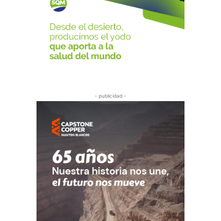
- publicidad -