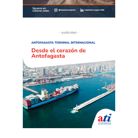
- publicidad -