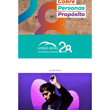
- publicidad -