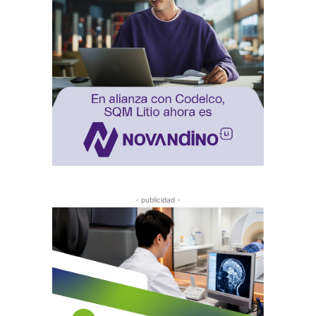
- publicidad -