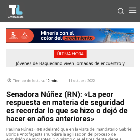
ÚLTIMA HORA
Concejales piden adelantar gestiones por la playa La Chimba
Jóvenes de Baquedano viven jornadas de encuentro y
aprendizaje en el Winter Camp 2026
para evitar otro verano sin salvavidas
11 octubre 2022
Tiempo de lectura:
10
min.
Senadora Núñez (RN): «La peor
respuesta en materia de seguridad
es recordar lo que se hizo o dejó de
hacer en años anteriores»
Paulina Núñez (RN) adelantó que en la visita del mandatario Gabriel
Boric a Antofagasta anunciará la agilización del proceso de
expulsión de migrantes. "Lo mismo que el Presidente viene a