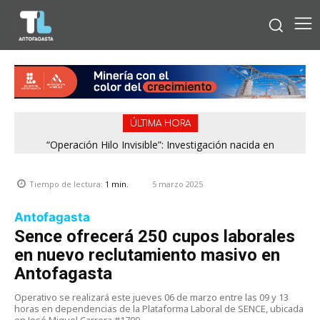
ÚLTIMA HORA
“Operación Hilo Invisible”: Investigación nacida en
Antofagasta permitió incautar 2,1 toneladas de marihuana
en la zona central
5 marzo 2025
Tiempo de lectura:
1
min.
Antofagasta
Sence ofrecerá 250 cupos laborales
en nuevo reclutamiento masivo en
Antofagasta
Operativo se realizará este jueves 06 de marzo entre las 09 y 13
horas en dependencias de la Plataforma Laboral de SENCE, ubicada
en José Miguel Carrera #1709.