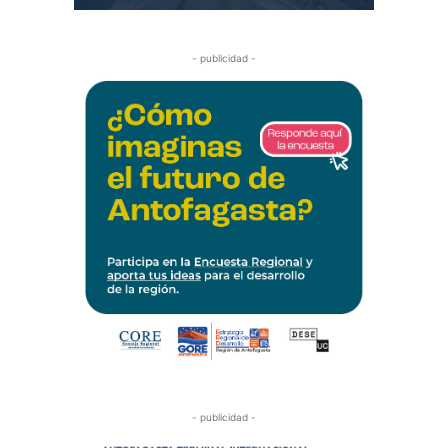
- publicidad -
- publicidad -