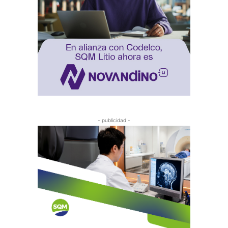
- publicidad -