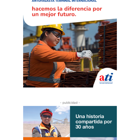
- publicidad -