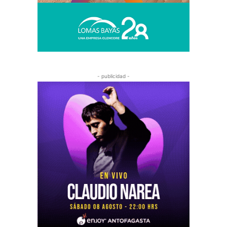
- publicidad -