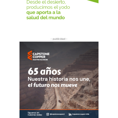
- publicidad -