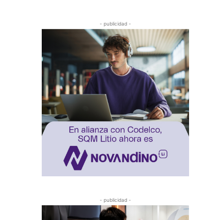
- publicidad -
- publicidad -