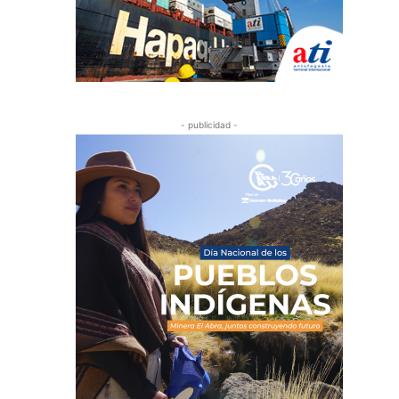
- publicidad -