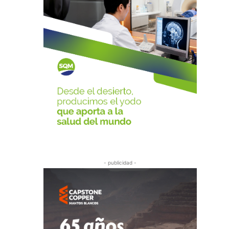
- publicidad -