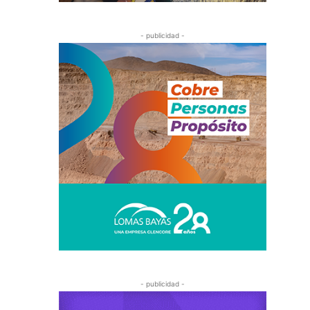
- publicidad -
- publicidad -