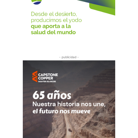
- publicidad -