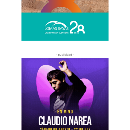
- publicidad -