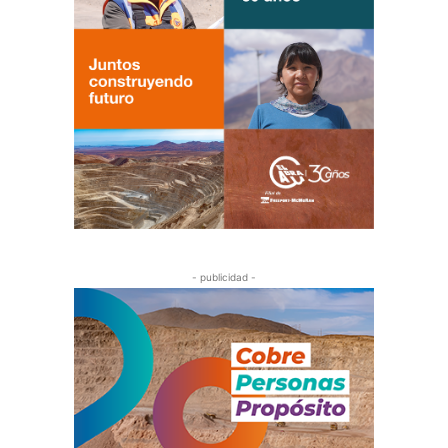
- publicidad -