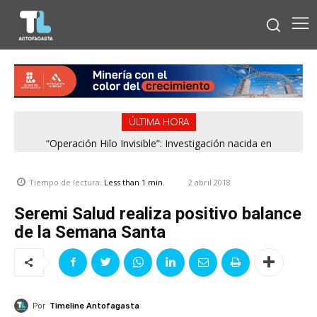
ÚLTIMA HORA
“Operación Hilo Invisible”: Investigación nacida en
Antofagasta permitió incautar 2,1 toneladas de marihuana
en la zona central
2 abril 2018
Tiempo de lectura:
Less than 1
min.
Seremi Salud realiza positivo balance
de la Semana Santa
Por
Timeline Antofagasta