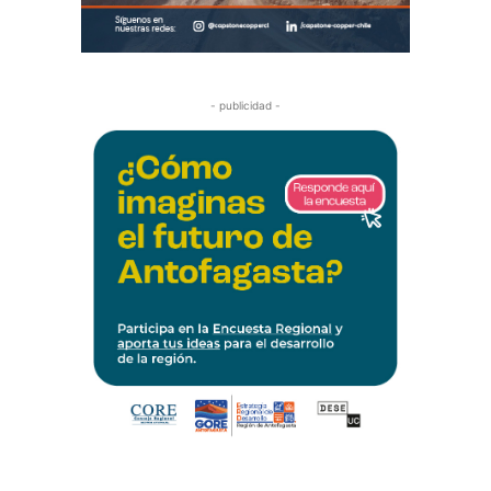
- publicidad -