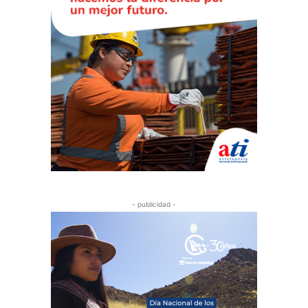
- publicidad -