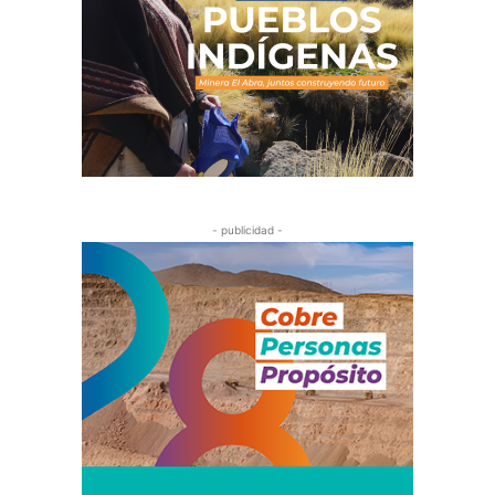
- publicidad -