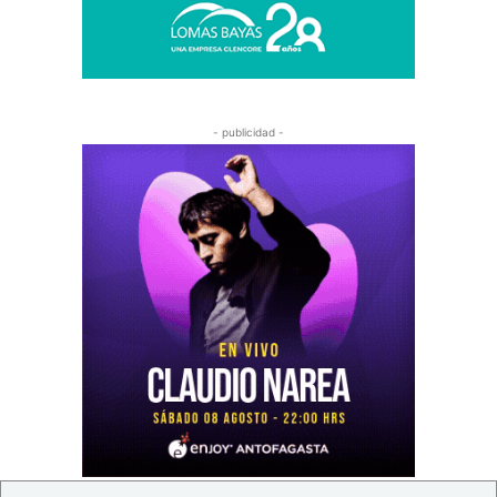
- publicidad -