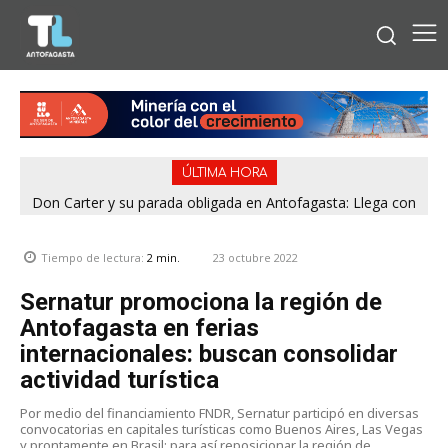
ÚLTIMA HORA
Don Carter y su parada obligada en Antofagasta: Llega con
su humor sin filtro en ¿Con o Sin Censura?
23 octubre 2022
Tiempo de lectura:
2
min.
Sernatur promociona la región de
Antofagasta en ferias
internacionales: buscan consolidar
actividad turística
Por medio del financiamiento FNDR, Sernatur participó en diversas
convocatorias en capitales turísticas como Buenos Aires, Las Vegas
y prontamente en Brasil; para así reposicionar la región de