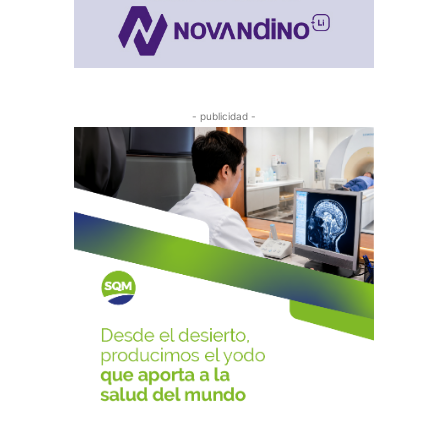
- publicidad -