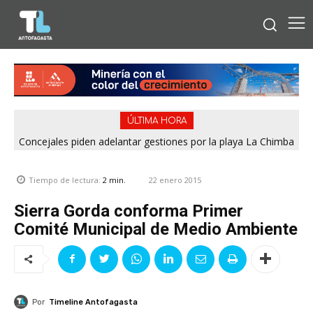
ÚLTIMA HORA
Concejales piden adelantar gestiones por la playa La Chimba
para evitar otro verano sin salvavidas
22 enero 2015
Tiempo de lectura:
2
min.
Sierra Gorda conforma Primer
Comité Municipal de Medio Ambiente
Por
Timeline Antofagasta