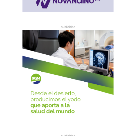
- publicidad -
- publicidad -