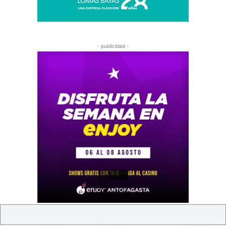
- publicidad -