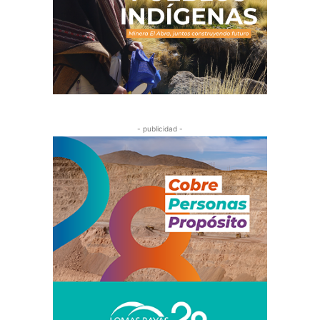
- publicidad -