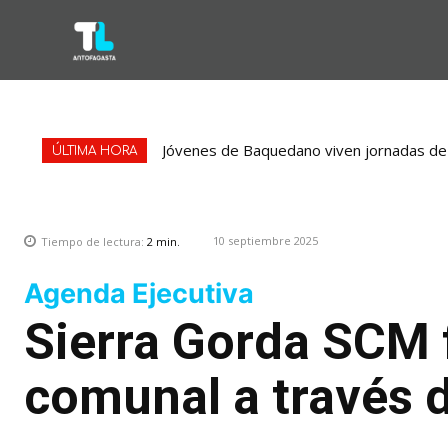
Concejales piden adelantar gestiones por 
ÚLTIMA HORA
10 septiembre 2025
Tiempo de lectura:
2
min.
Agenda Ejecutiva
Sierra Gorda SCM f
comunal a través 