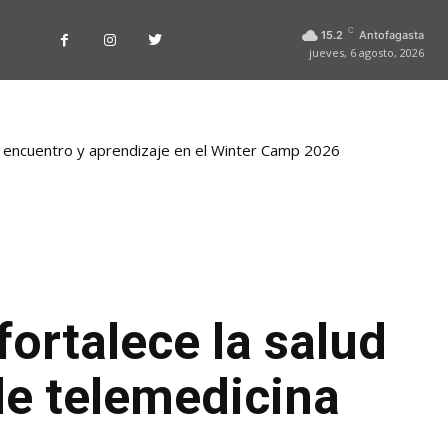
C
15.2
Antofagasta
jueves, 6 agosto, 2026
la playa La Chimba para evitar otro verano sin salvavidas
ortalece la salud
de telemedicina