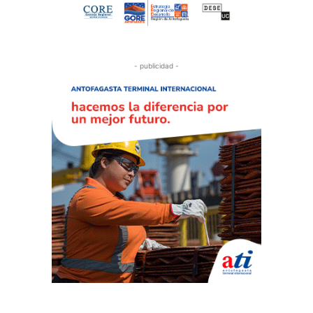
- publicidad -