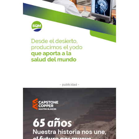
- publicidad -