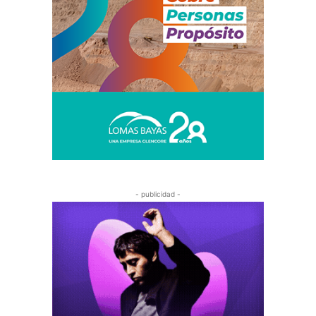
- publicidad -