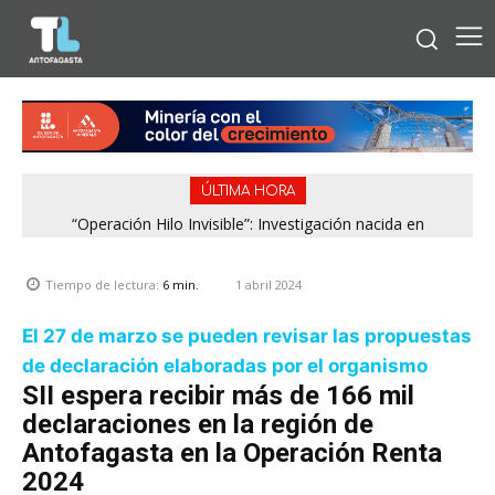
ÚLTIMA HORA
“Operación Hilo Invisible”: Investigación nacida en
Antofagasta permitió incautar 2,1 toneladas de marihuana
en la zona central
1 abril 2024
Tiempo de lectura:
6
min.
El 27 de marzo se pueden revisar las propuestas
de declaración elaboradas por el organismo
SII espera recibir más de 166 mil
declaraciones en la región de
Antofagasta en la Operación Renta
2024