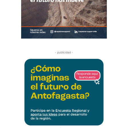
- publicidad -