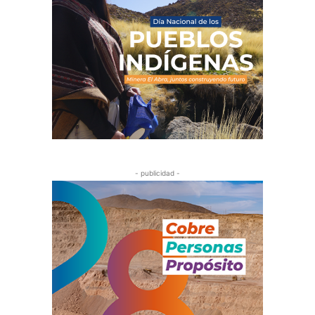
- publicidad -