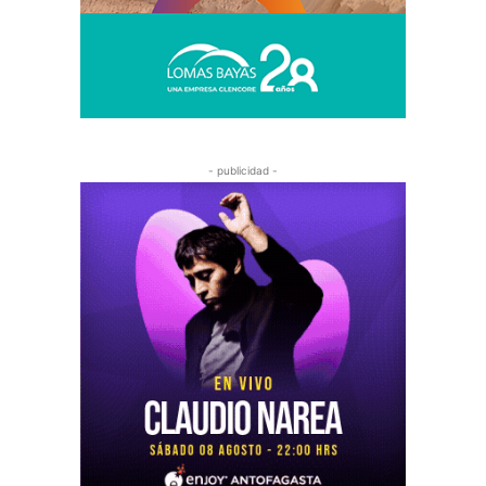
- publicidad -