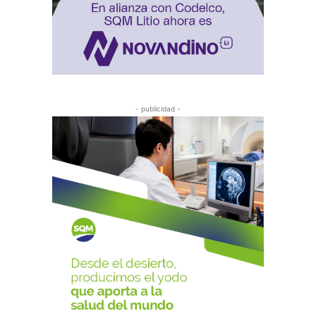
- publicidad -