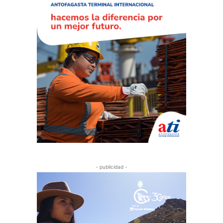
- publicidad -