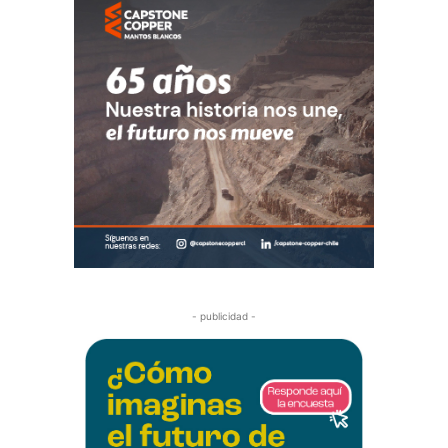
- publicidad -