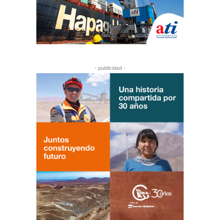
- publicidad -