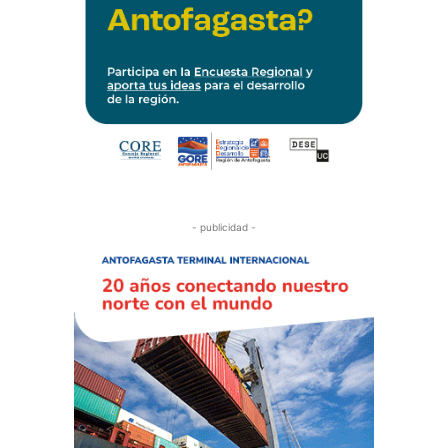
- publicidad -