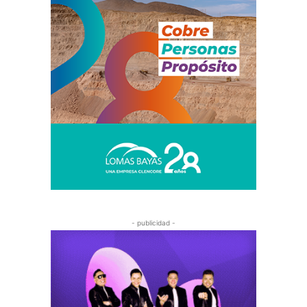
- publicidad -