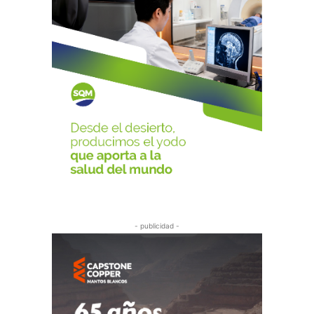
- publicidad -