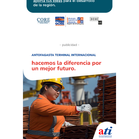
- publicidad -