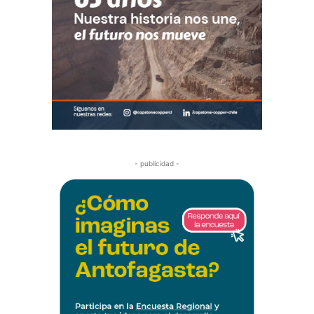
- publicidad -