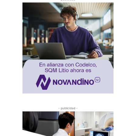
- publicidad -