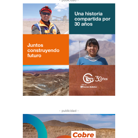
- publicidad -