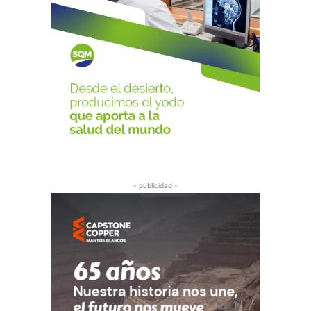
- publicidad -