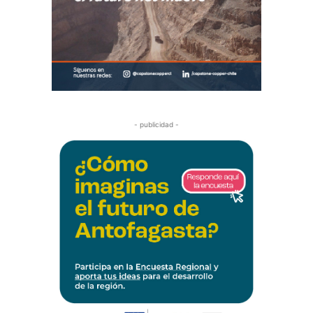
- publicidad -