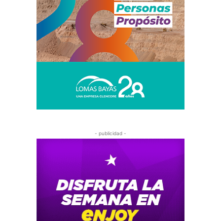
- publicidad -