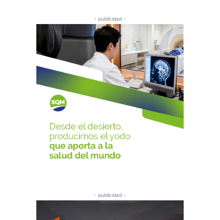
- publicidad -
- publicidad -