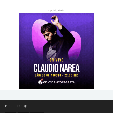
- publicidad -