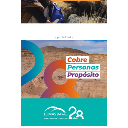
- publicidad -