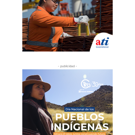
- publicidad -