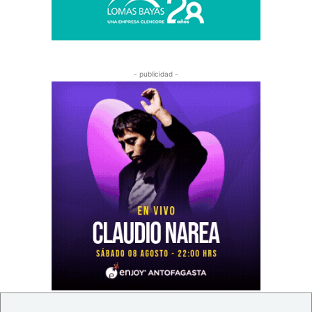
- publicidad -