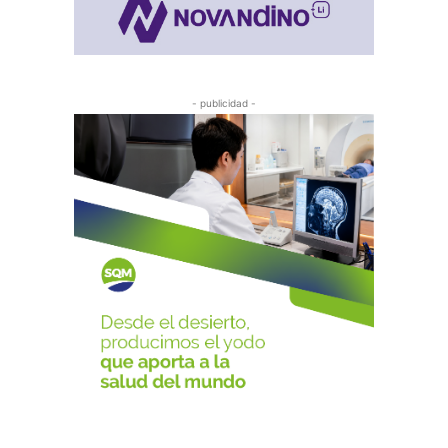
- publicidad -