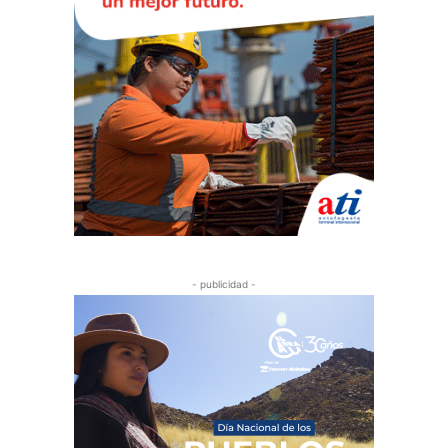
- publicidad -