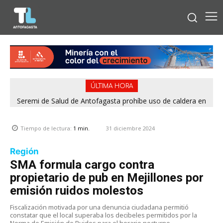
ÚLTIMA HORA
Seremi de Salud de Antofagasta prohíbe uso de caldera en
Embotelladora Andina por graves deficiencias de seguridad
31 diciembre 2024
Tiempo de lectura:
1
min.
Región
SMA formula cargo contra
propietario de pub en Mejillones por
emisión ruidos molestos
Fiscalización motivada por una denuncia ciudadana permitió
constatar que el local superaba los decibeles permitidos por la
Norma de Emisión de Ruidos para el horario nocturno.