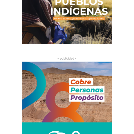
- publicidad -