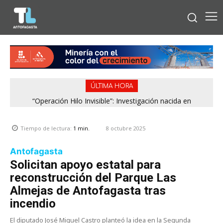
ÚLTIMA HORA
“Operación Hilo Invisible”: Investigación nacida en
Antofagasta permitió incautar 2,1 toneladas de marihuana
en la zona central
8 octubre 2025
Tiempo de lectura:
1
min.
Antofagasta
Solicitan apoyo estatal para
reconstrucción del Parque Las
Almejas de Antofagasta tras
incendio
El diputado José Miguel Castro planteó la idea en la Segunda