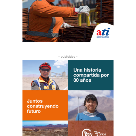
- publicidad -