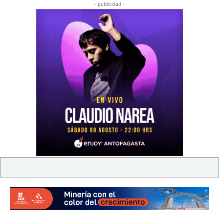
- publicidad -