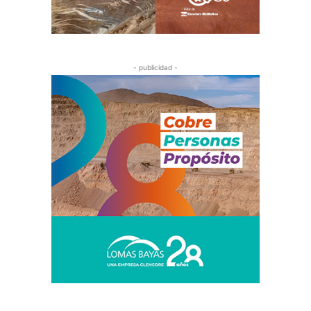
- publicidad -