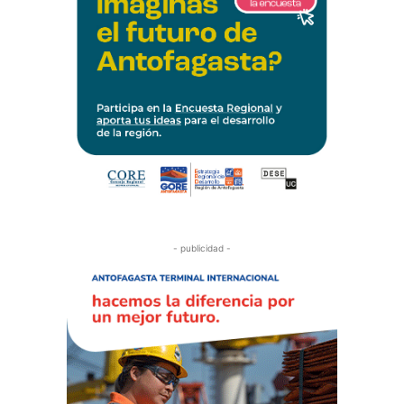
- publicidad -