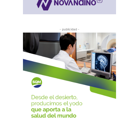
- publicidad -