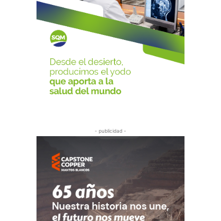
- publicidad -