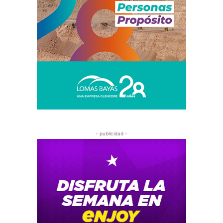
- publicidad -