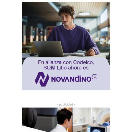
- publicidad -