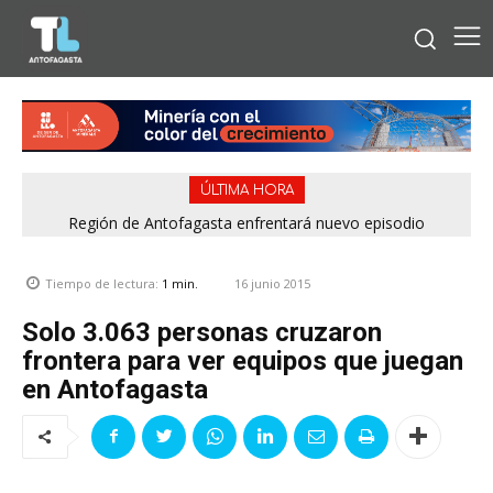
ÚLTIMA HORA
Región de Antofagasta enfrentará nuevo episodio
meteorológico con lluvias, nieve y vientos de hasta 100
km/h
16 junio 2015
Tiempo de lectura:
1
min.
Solo 3.063 personas cruzaron
frontera para ver equipos que juegan
en Antofagasta