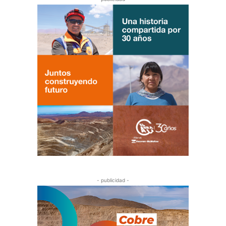
- publicidad -