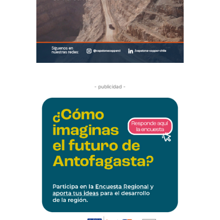
- publicidad -