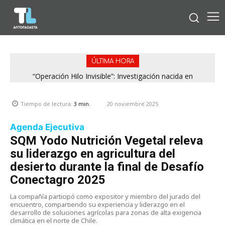
ÚLTIMA HORA
“Operación Hilo Invisible”: Investigación nacida en
Antofagasta permitió incautar 2,1 toneladas de marihuana
en la zona central
20 noviembre 2025
Tiempo de lectura:
3
min.
Agenda Ejecutiva
SQM Yodo Nutrición Vegetal releva
su liderazgo en agricultura del
desierto durante la final de Desafío
Conectagro 2025
La compañía participó como expositor y miembro del jurado del
encuentro, compartiendo su experiencia y liderazgo en el
desarrollo de soluciones agrícolas para zonas de alta exigencia
climática en el norte de Chile.