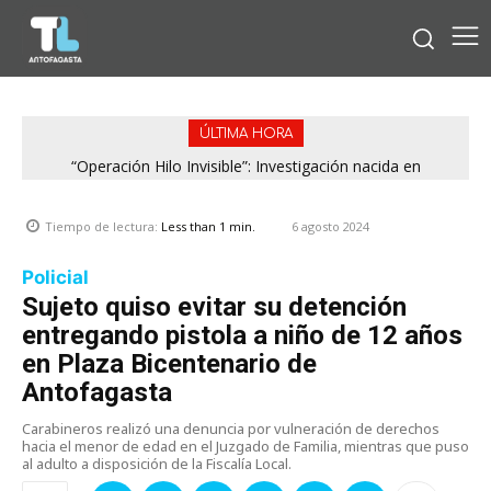
ÚLTIMA HORA
“Operación Hilo Invisible”: Investigación nacida en
Antofagasta permitió incautar 2,1 toneladas de marihuana
en la zona central
6 agosto 2024
Tiempo de lectura:
Less than 1
min.
Policial
Sujeto quiso evitar su detención
entregando pistola a niño de 12 años
en Plaza Bicentenario de
Antofagasta
Carabineros realizó una denuncia por vulneración de derechos
hacia el menor de edad en el Juzgado de Familia, mientras que puso
al adulto a disposición de la Fiscalía Local.