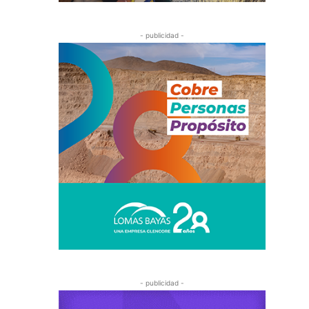
- publicidad -
- publicidad -