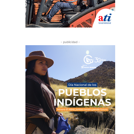
- publicidad -