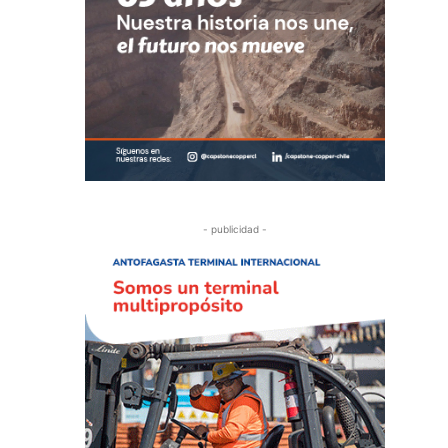
- publicidad -