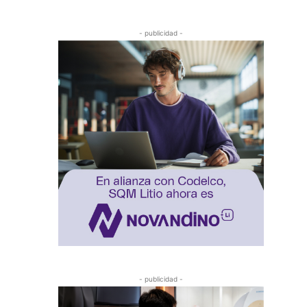
- publicidad -
- publicidad -