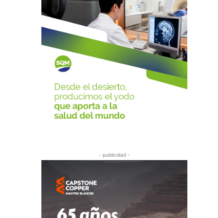
- publicidad -