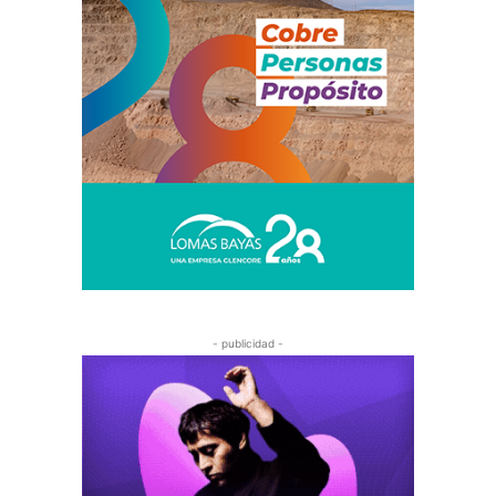
- publicidad -