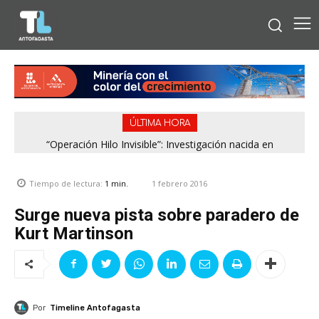
ÚLTIMA HORA
“Operación Hilo Invisible”: Investigación nacida en
Antofagasta permitió incautar 2,1 toneladas de marihuana
en la zona central
1 febrero 2016
Tiempo de lectura:
1
min.
Surge nueva pista sobre paradero de
Kurt Martinson
Por
Timeline Antofagasta