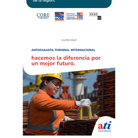
- publicidad -