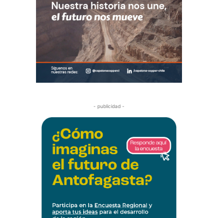
- publicidad -