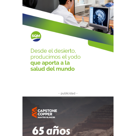
- publicidad -