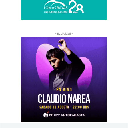
- publicidad -