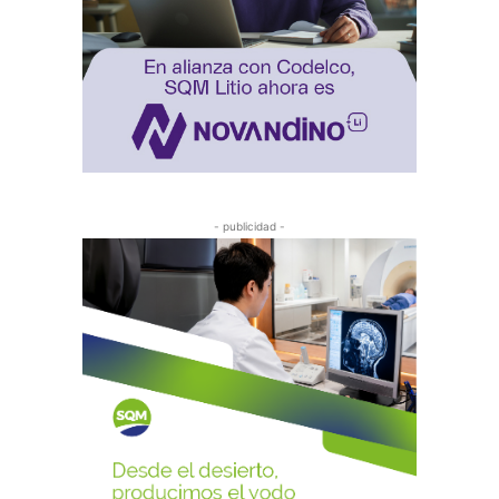
- publicidad -