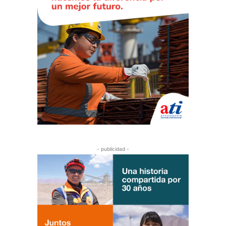
- publicidad -