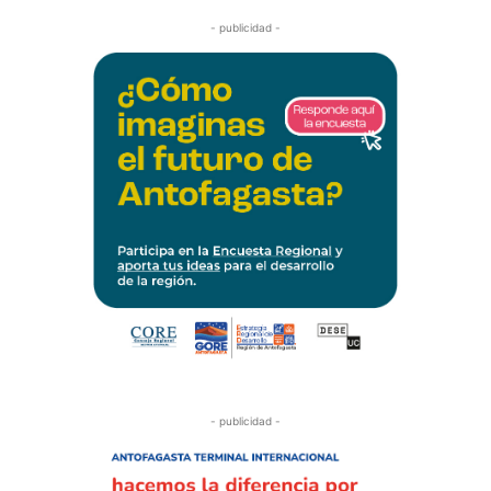
- publicidad -
- publicidad -