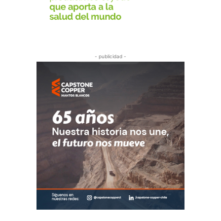
- publicidad -