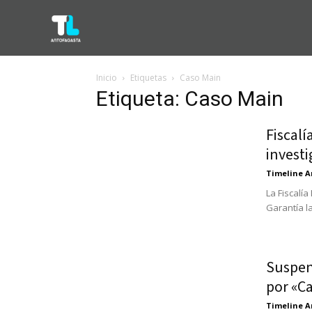
Inicio
Etiquetas
Caso Main
Etiqueta: Caso Main
Fiscalí
invest
Timeline A
La Fiscalía
Garantía la
Suspen
por «C
Timeline A