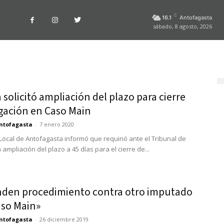
C
16.1
Antofagasta
sábado, 8 agosto, 2026
a solicitó ampliación del plazo para cierre
igación en Caso Main
ntofagasta
-
7 enero 2020
 Local de Antofagasta informó que requirió ante el Tribunal de
 ampliación del plazo a 45 días para el cierre de...
den procedimiento contra otro imputado
aso Main»
ntofagasta
-
26 diciembre 2019