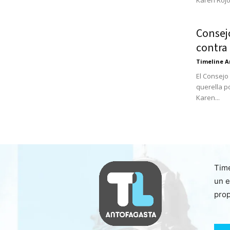
Karen Rojo
Consej
contra
Timeline A
El Consejo
querella p
Karen...
Time
un e
prop