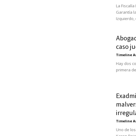
La Fiscalí
Garantía l
Izquierdo, 
Abogado
caso ju
Timeline A
Hay dos co
primera de 
Exadmi
malver
irregul
Timeline A
Uno de los