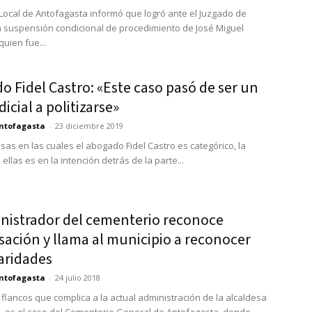
a Local de Antofagasta informó que logró ante el Juzgado de
a suspensión condicional de procedimiento de José Miguel
quien fue...
 Fidel Castro: «Este caso pasó de ser un
dicial a politizarse»
ntofagasta
-
23 diciembre 2019
sas en las cuales el abogado Fidel Castro es categórico, la
ellas es en la intención detrás de la parte...
nistrador del cementerio reconoce
sación y llama al municipio a reconocer
aridades
ntofagasta
-
24 julio 2018
 flancos que complica a la actual administración de la alcaldesa