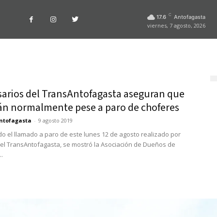
C
17.6
Antofagasta
viernes, 7 agosto, 2026
arios del TransAntofagasta aseguran que
án normalmente pese a paro de choferes
ntofagasta
-
9 agosto 2019
o el llamado a paro de este lunes 12 de agosto realizado por
el TransAntofagasta, se mostró la Asociación de Dueños de
.