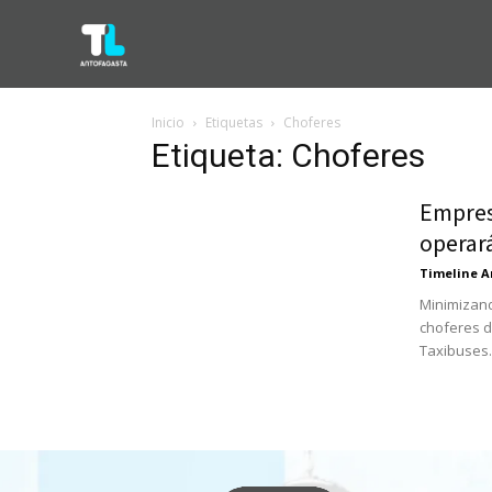
Inicio
Etiquetas
Choferes
Etiqueta: Choferes
Empres
operar
Timeline A
Minimizand
choferes d
Taxibuses..