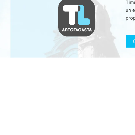
Time
un e
prop