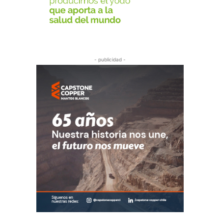
- publicidad -