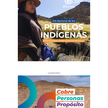
- publicidad -