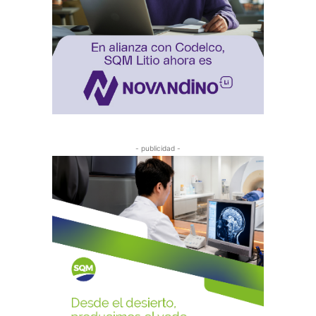
- publicidad -