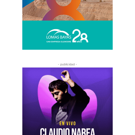
- publicidad -