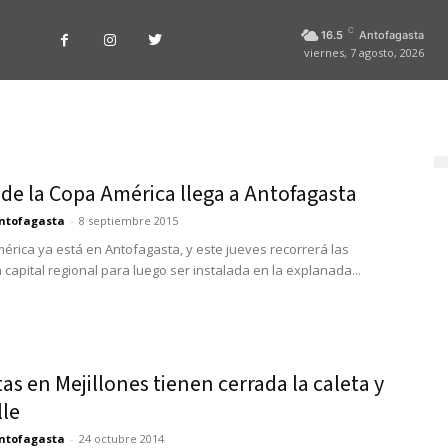
C
16.5
Antofagasta
viernes, 7 agosto, 2026
 de la Copa América llega a Antofagasta
ntofagasta
-
8 septiembre 2015
érica ya está en Antofagasta, y este jueves recorrerá las
a capital regional para luego ser instalada en la explanada...
as en Mejillones tienen cerrada la caleta y
lle
ntofagasta
-
24 octubre 2014