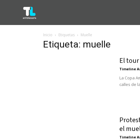
Inicio
Etiquetas
Muelle
Etiqueta: muelle
El tour
Timeline A
La Copa Am
calles de l
Protest
el mue
Timeline A