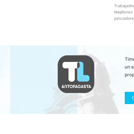
Trabajador
Mejillones
pescadores
Time
un e
prop