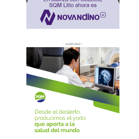
- publicidad -