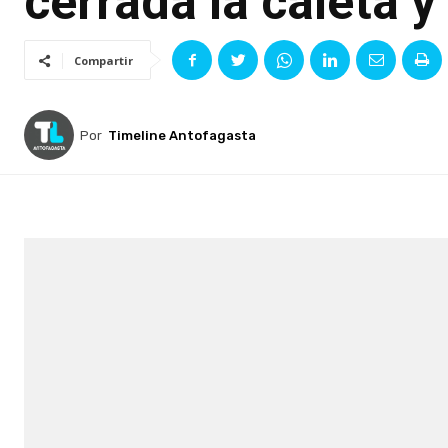
cerrada la caleta y
Compartir
Por
Timeline Antofagasta