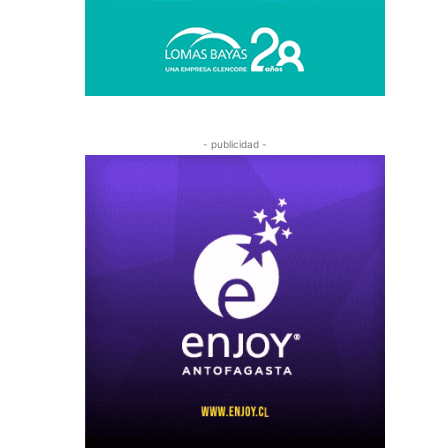
- publicidad -