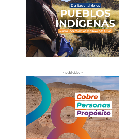
- publicidad -