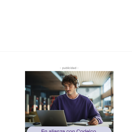
- publicidad -