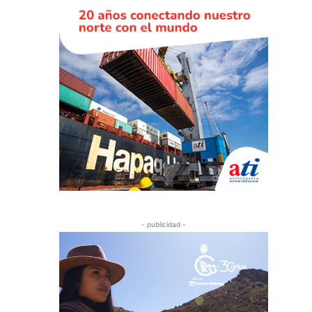
- publicidad -