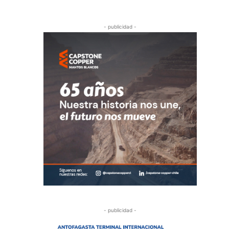
- publicidad -
- publicidad -