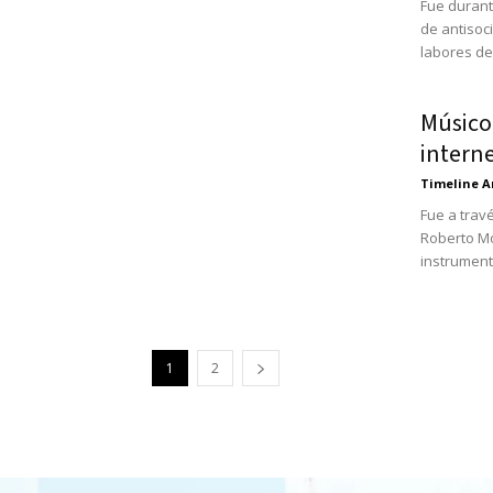
Fue durant
de antisoc
labores de.
Músico 
intern
Timeline A
Fue a trav
Roberto Mo
instrument
1
2