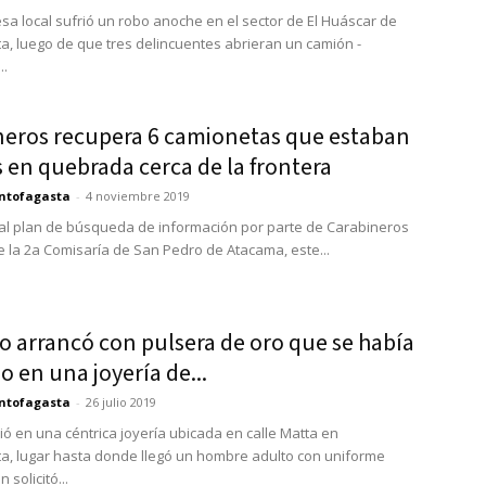
a local sufrió un robo anoche en el sector de El Huáscar de
a, luego de que tres delincuentes abrieran un camión -
..
neros recupera 6 camionetas que estaban
 en quebrada cerca de la frontera
ntofagasta
-
4 noviembre 2019
l plan de búsqueda de información por parte de Carabineros
de la 2a Comisaría de San Pedro de Atacama, este...
o arrancó con pulsera de oro que se había
 en una joyería de...
ntofagasta
-
26 julio 2019
ió en una céntrica joyería ubicada en calle Matta en
a, lugar hasta donde llegó un hombre adulto con uniforme
n solicitó...