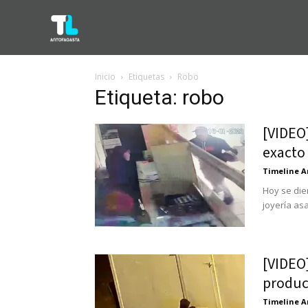
Inicio
Etiquetas
Robo
Etiqueta: robo
[VIDEO
exacto 
Timeline A
Hoy se die
joyería as
[VIDEO]
produc
Timeline A