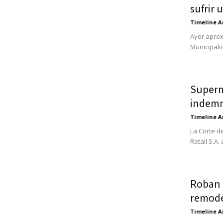
sufrir 
Timeline A
Ayer aprox
Municipali
Superm
indemni
Timeline A
La Corte d
Retail S.A.
Roban 
remode
Timeline A