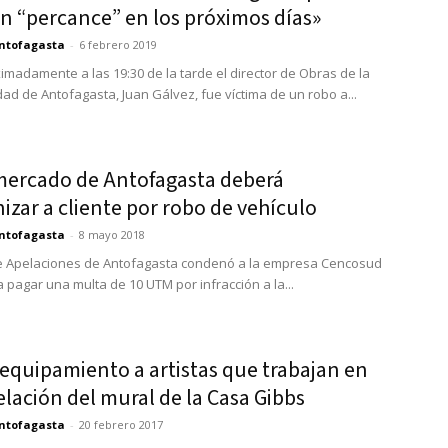
un “percance” en los próximos días»
ntofagasta
-
6 febrero 2019
imadamente a las 19:30 de la tarde el director de Obras de la
dad de Antofagasta, Juan Gálvez, fue víctima de un robo a...
ercado de Antofagasta deberá
zar a cliente por robo de vehículo
ntofagasta
-
8 mayo 2018
e Apelaciones de Antofagasta condenó a la empresa Cencosud
 a pagar una multa de 10 UTM por infracción a la...
equipamiento a artistas que trabajan en
lación del mural de la Casa Gibbs
ntofagasta
-
20 febrero 2017