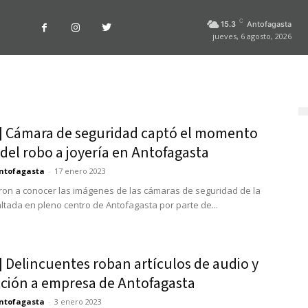
C
15.3
Antofagasta
jueves, 6 agosto, 2026
] Cámara de seguridad captó el momento
del robo a joyería en Antofagasta
ntofagasta
-
17 enero 2023
ron a conocer las imágenes de las cámaras de seguridad de la
altada en pleno centro de Antofagasta por parte de...
 Delincuentes roban artículos de audio y
ción a empresa de Antofagasta
ntofagasta
-
3 enero 2023