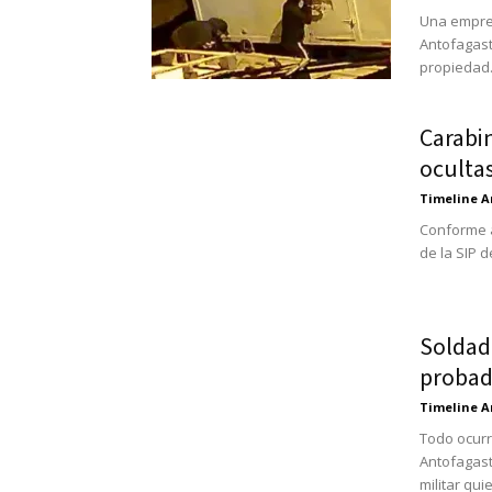
Una empres
Antofagast
propiedad.
Carabi
ocultas
Timeline A
Conforme a
de la SIP 
Soldad
probado
Timeline A
Todo ocurr
Antofagast
militar quie