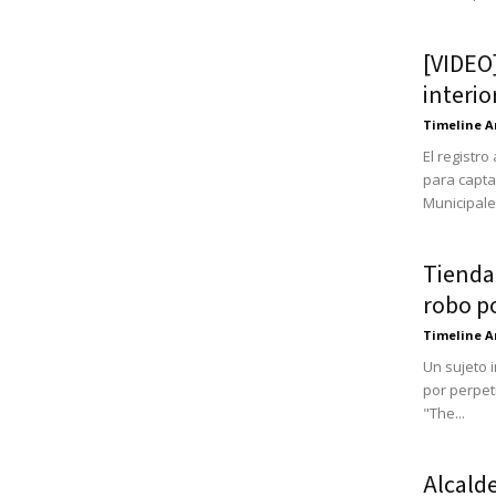
[VIDEO
interio
Timeline A
El registr
para capta
Municipales
Tienda 
robo po
Timeline A
Un sujeto i
por perpet
"The...
Alcald