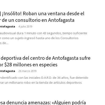
] ¡Insólito! Roban una ventana desde el
r de un consultorio en Antofagasta
ntofagasta
-
4 julio 2019
o audiovisual dura 1 minuto con 43 segundos, tiempo suficiente
r como un sujeto ingresó hasta uno de los Consultorios
 de...
deportiva del centro de Antofagasta sufre
r $28 millones en especies
ntofagasta
-
26 marzo 2019
ndentificado con las iniciales D.A.R.D. de 36 años, fue detenido
rar un millonario robo en la tienda de artículos deportivos
esa denuncia amenazas: «Alguien podría