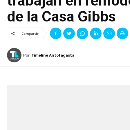
trabajan en remod
de la Casa Gibbs
Compartir
Por
Timeline Antofagasta