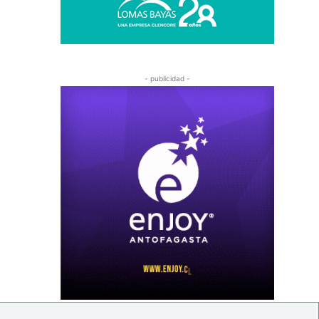
- publicidad -