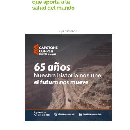
- publicidad -