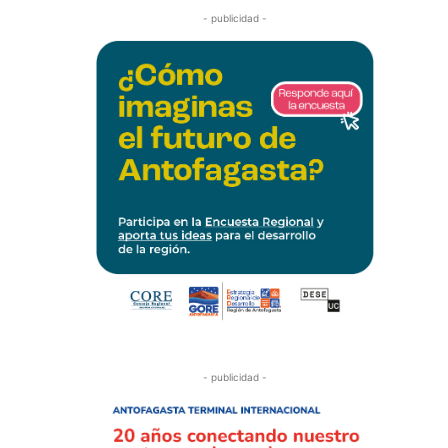
- publicidad -
- publicidad -