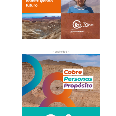
- publicidad -