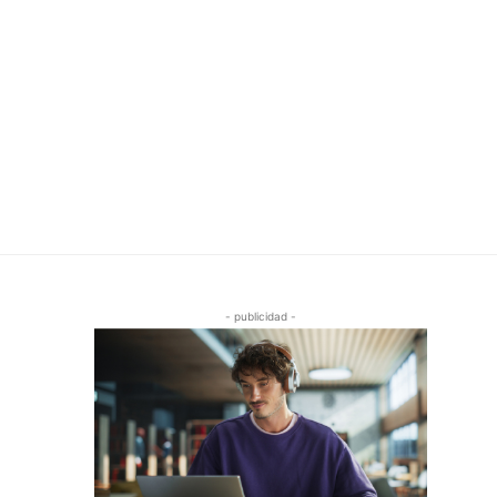
- publicidad -