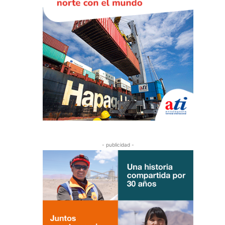
- publicidad -