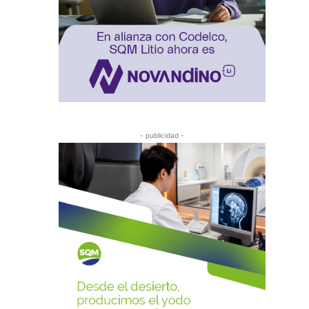
- publicidad -