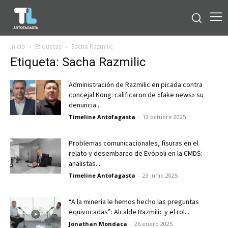
Inicio
Etiquetas
Sacha Razmilic
Etiqueta: Sacha Razmilic
Administración de Razmilic en picada contra
concejal Kong: calificaron de «fake news» su
denuncia...
Timeline Antofagasta
-
12 octubre 2025
Problemas comunicacionales, fisuras en el
relato y desembarco de Evópoli en la CMDS:
analistas...
Timeline Antofagasta
-
23 junio 2025
“A la minería le hemos hecho las preguntas
equivocadas”: Alcalde Razmilic y el rol...
Jonathan Mondaca
-
26 enero 2025