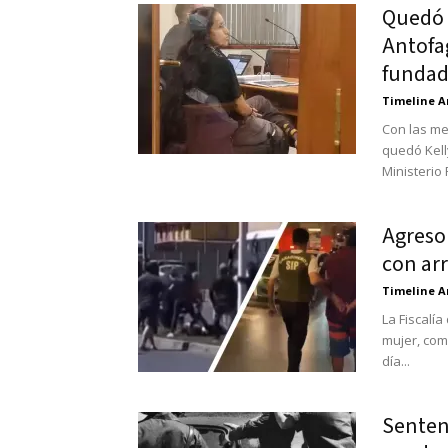
Quedó c
Antofag
fundad
Timeline A
Con las med
quedó Kell
Ministerio 
Agresor
con arr
Timeline A
La Fiscalí
mujer, com
día...
Sentenc