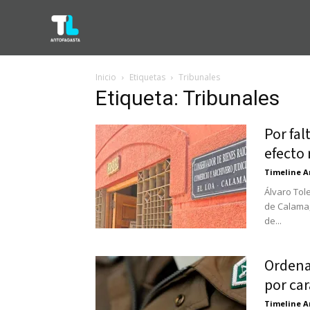
Inicio
Etiquetas
Tribunales
Etiqueta: Tribunales
Por fa
efecto
Timeline A
Álvaro Tol
de Calama,
de...
Ordena
por car
Timeline A