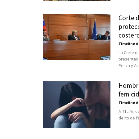
Corte 
protecc
costero
Timeline A
La Corte d
presentado
Pesca y Acu
Hombre
femicid
Timeline A
A 11 años d
delito de 