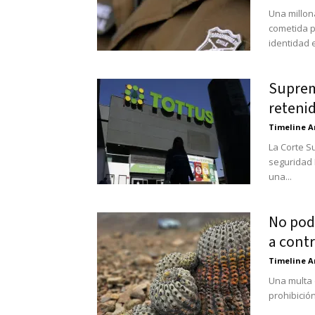
Una millon
cometida p
identidad e
Suprem
reteni
Timeline A
La Corte S
seguridad 
una...
No podr
a contr
Timeline A
Una multa 
prohibición