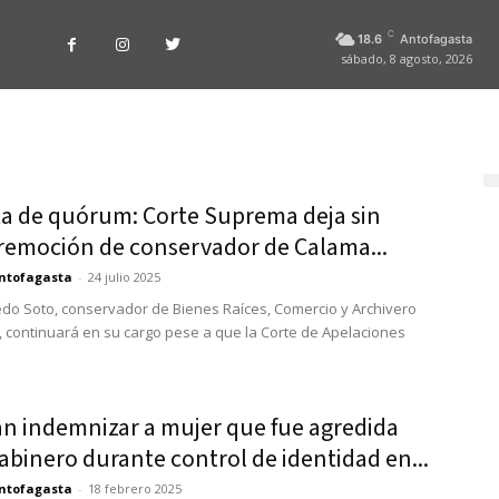
C
18.6
Antofagasta
sábado, 8 agosto, 2026
lta de quórum: Corte Suprema deja sin
 remoción de conservador de Calama...
ntofagasta
-
24 julio 2025
edo Soto, conservador de Bienes Raíces, Comercio y Archivero
 continuará en su cargo pese a que la Corte de Apelaciones
n indemnizar a mujer que fue agredida
abinero durante control de identidad en...
ntofagasta
-
18 febrero 2025