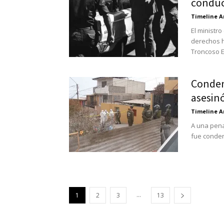
conduc
Timeline A
El ministro
derechos h
Troncoso E
Conden
asesin
Timeline A
A una pena
fue conden
...
1
2
3
13