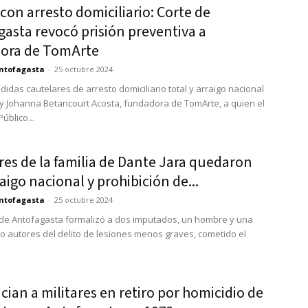
on arresto domiciliario: Corte de
asta revocó prisión preventiva a
ora de TomArte
ntofagasta
-
25 octubre 2024
idas cautelares de arresto domiciliario total y arraigo nacional
y Johanna Betancourt Acosta, fundadora de TomArte, a quien el
Público...
es de la familia de Dante Jara quedaron
aigo nacional y prohibición de...
ntofagasta
-
25 octubre 2024
a de Antofagasta formalizó a dos imputados, un hombre y una
o autores del delito de lesiones menos graves, cometido el
ian a militares en retiro por homicidio de