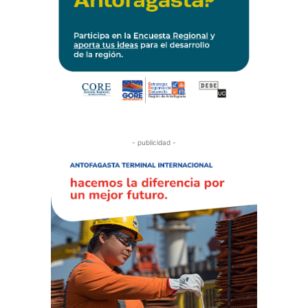
- publicidad -