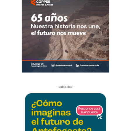
- publicidad -