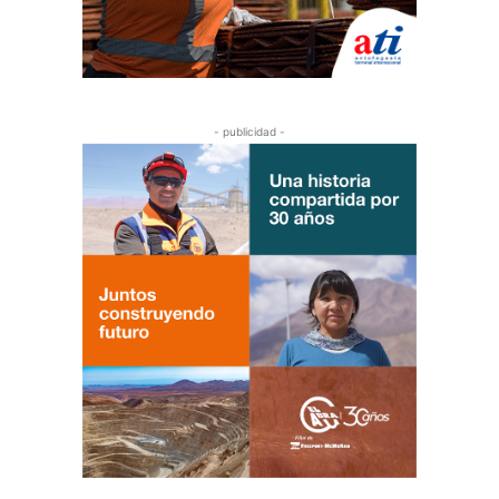
- publicidad -