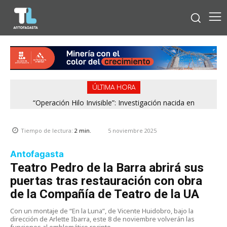
ÚLTIMA HORA
“Operación Hilo Invisible”: Investigación nacida en
Antofagasta permitió incautar 2,1 toneladas de marihuana
en la zona central
5 noviembre 2025
Tiempo de lectura:
2
min.
Antofagasta
Teatro Pedro de la Barra abrirá sus
puertas tras restauración con obra
de la Compañía de Teatro de la UA
Con un montaje de “En la Luna”, de Vicente Huidobro, bajo la
dirección de Arlette Ibarra, este 8 de noviembre volverán las
funciones al emblemático recinto.