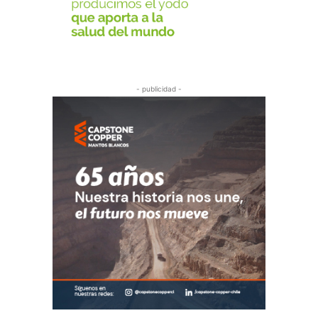
- publicidad -