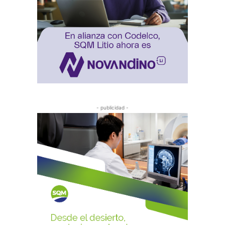
- publicidad -