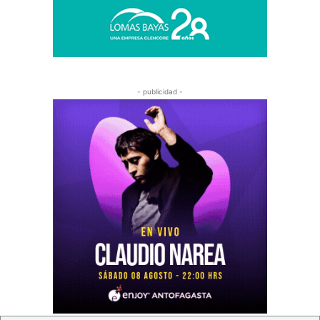
- publicidad -