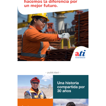
- publicidad -