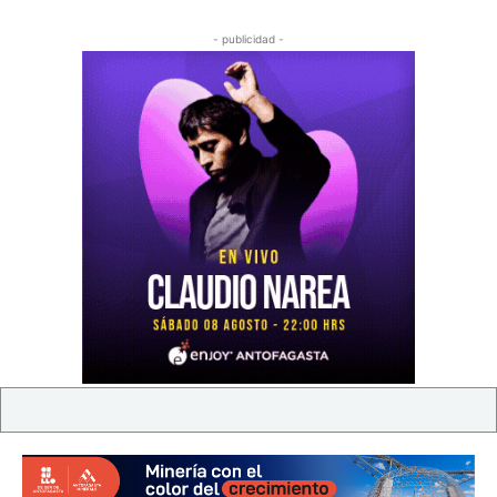
- publicidad -