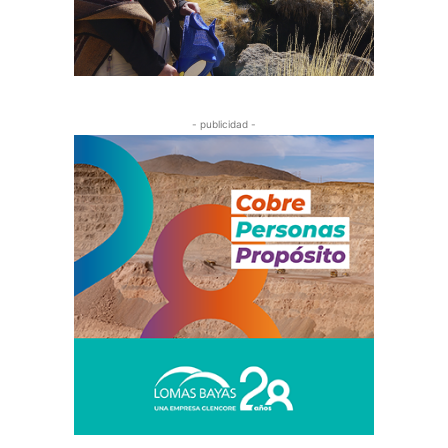
- publicidad -