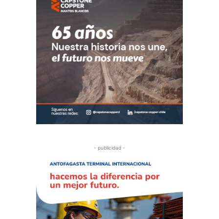
- publicidad -