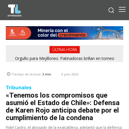
ÚLTIMA HORA
Orgullo para Mejillones: Patinadoras brillan en torneo
federado y aseguran su paso al Nacional
9 julio 2026
Tiempo de lectura:
3
min.
Tribunales
«Tenemos los compromisos que
asumió el Estado de Chile»: Defensa
de Karen Rojo anticipa debate por el
cumplimiento de la condena
Fidel Castro, el abogado de la exalcaldesa, adelantó que la defensa