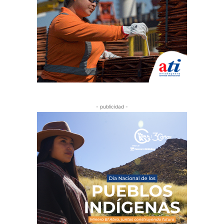
- publicidad -