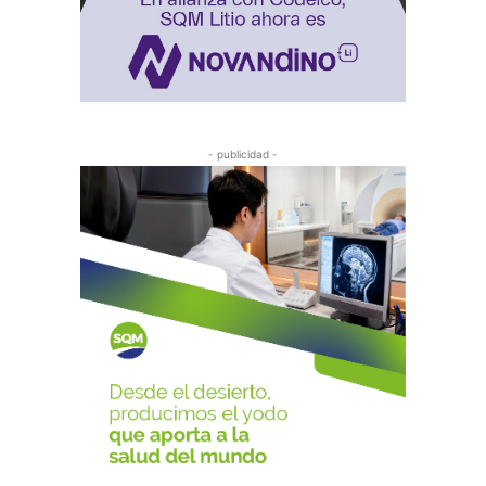
- publicidad -