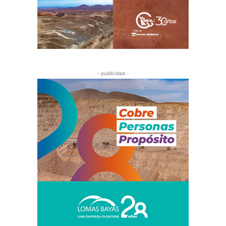
- publicidad -