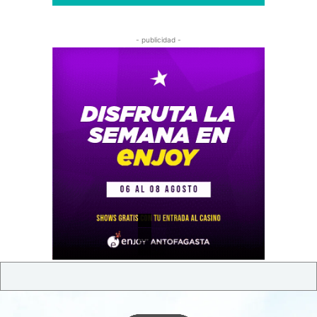
- publicidad -