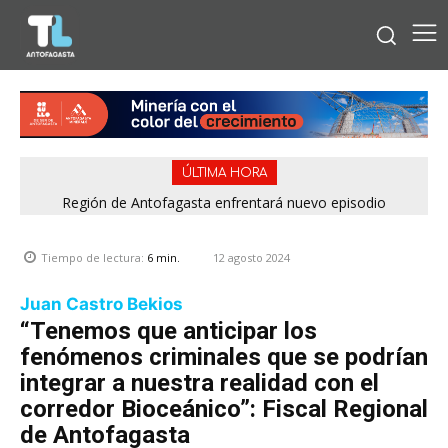
ÚLTIMA HORA
Bipay explica: Así funciona el pago con tarjetas bancarias en
Región de Antofagasta enfrentará nuevo episodio
meteorológico con lluvias, nieve y vientos de hasta 100
las micros de Antofagasta
km/h
12 agosto 2024
Tiempo de lectura:
6
min.
Juan Castro Bekios
“Tenemos que anticipar los
fenómenos criminales que se podrían
integrar a nuestra realidad con el
corredor Bioceánico”: Fiscal Regional
de Antofagasta