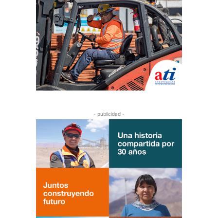
- publicidad -