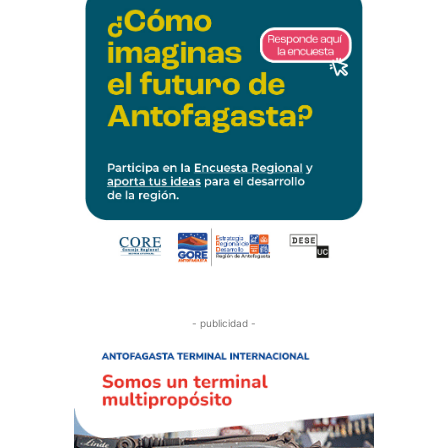
- publicidad -